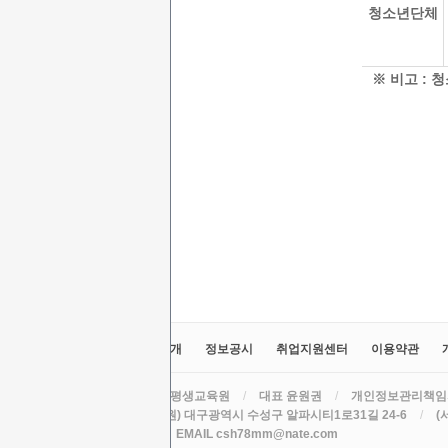
청소년단체
※ 비고 :
교육원소개
정보공시
취업지원센터
이용약관
라인원격평생교육원
/
대표 윤원권
/
개인정보관리책임
주소 (본원) 대구광역시 수성구 알파시티1로31길 24-6
/
(
TEL
/
EMAIL csh78mm@nate.com