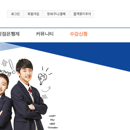
로그인
회원가입
장바구니/결제
즐겨찾기추가
학점은행제
커뮤니티
수강신청