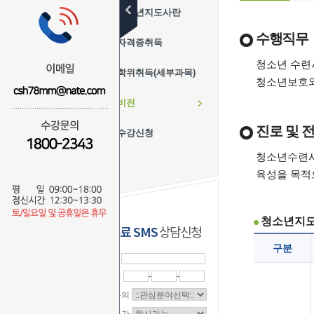
청소년지도사란
수행직무
자격증취득
청소년 수련
학위취득(세부과목)
청소년보호와
비전
진로 및 
수강신청
청소년수련시
육성을 목적
청소년지도
무료 SMS
상담신청
구분
이 름
연락처
-
-
상담문의