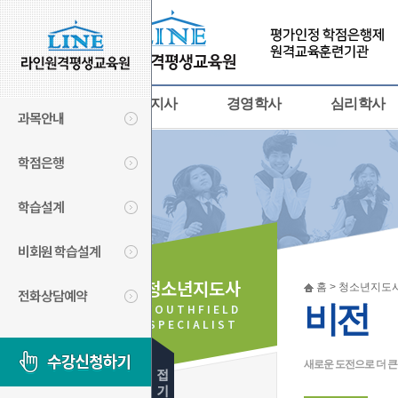
사회복지사
경영학사
심리학사
과목안내
학점은행
학습설계
비회원 학습설계
청소년지도사
홈 > 청소년지도사
전화상담예약
비전
YOUTHFIELD
SPECIALIST
새로운 도전으로 더 