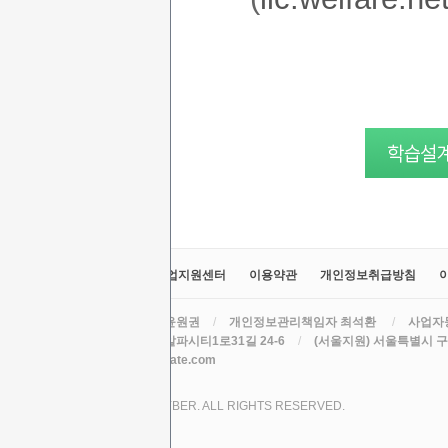
교육원소개
정보공시
취업지원센터
이용약관
개인정보취급방침
라인원격평생교육원
/
대표 윤원권
/
개인정보관리책임자 최석환
/
사업자등
주소 (본원) 대구광역시 수성구 알파시티1로31길 24-6
/
(서울지원) 서울특별시 구로
TEL
/
EMAIL csh78mm@nate.com
COPYRIGHT (C) 2017 LINE CYBER. ALL RIGHTS RESERVED.