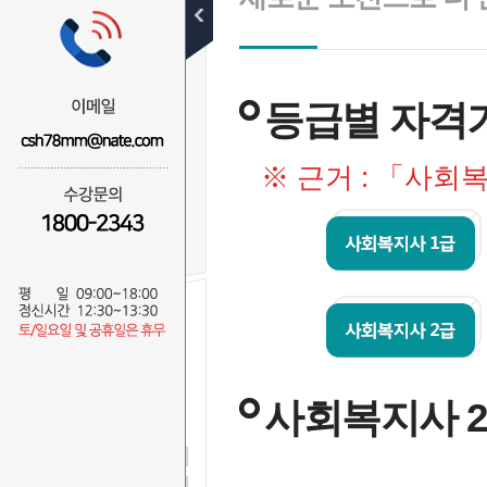
사회복지사란
자격증취득
등급별 자격
학위취득(세부과목)
비전
※ 근거 : 「사회
수강신청
무료 SMS
상담신청
이 름
사회복지사 
연락처
-
-
상담문의