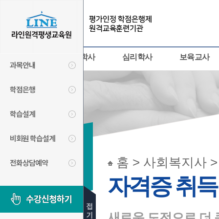
사회복지사
경영학사
심리학사
보육교사
과목안내
학점은행
학습설계
비회원 학습설계
사회복지사
홈 > 사회복지사 
전화상담예약
SOCIAL
자격증 취득
WORKER
새로운 도전으로 더