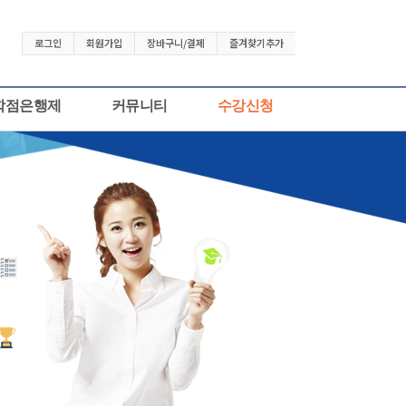
로그인
회원가입
장바구니/결제
즐겨찾기추가
학점은행제
커뮤니티
수강신청