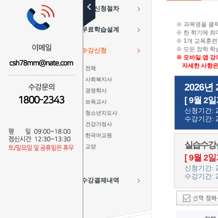
수강신청절차
※ 과목명을 클
무료학습설계
※ 한 학기에 최
※ 1개 교육훈련
※ 모든 장학 
수강신청
※ 모바일 앱 강
자세한 사항은 
전체
사회복지사
2026년
경영학사
[ 9월 2일
보육교사
신청기간: 20
청소년지도사
수강기간: 20
건강가정사
한국어교원
실습수강신
교양
[ 9월 2일
신청기간: 20
수강기간: 20
수강결제내역