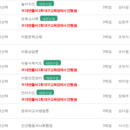
놀이지도
대면수업
공선택
3학점
성다겸
※ 대면출석 1회 대구교육장에서 진행 됨
보육교사론
대면수업
공선택
3학점
김현주
※ 대면출석 1회 대구교육장에서 진행 됨
공선택
아동문학교육
3학점
조부자
공선택
아동상담론
3학점
오미형
아동수학지도
대면수업
공선택
3학점
조부자
※ 대면출석 1회 대구교육장에서 진행 됨
아동안전관리
대면수업
공선택
3학점
박미정
※ 대면출석 1회 대구교육장에서 진행 됨
언어지도
대면수업
공선택
3학점
장혜주
※ 대면출석 1회 대구교육장에서 진행 됨
공선택
영유아교수방법론
3학점
성다겸
공선택
인간행동과사회환경
3학점
이시진