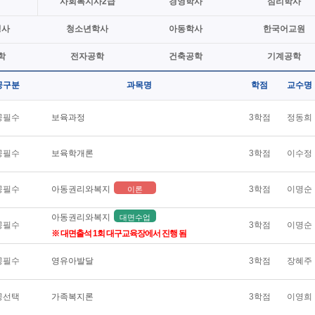
사회복지사2급
경영학사
심리학사
정사
청소년학사
아동학사
한국어교원
학
전자공학
건축공학
기계공학
공구분
과목명
학점
교수명
공필수
보육과정
3학점
정동희
공필수
보육학개론
3학점
이수정
공필수
아동권리와복지
3학점
이명순
이론
아동권리와복지
대면수업
공필수
3학점
이명순
※ 대면출석 1회 대구교육장에서 진행 됨
공필수
영유아발달
3학점
장혜주
공선택
가족복지론
3학점
이영희