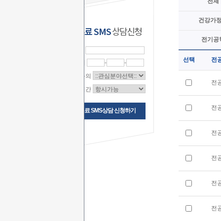
전체
건강가
무료 SMS
상담신청
전기공
이 름
선택
전
연락처
-
-
상담문의
전
상담시간
전
무료 SMS상담 신청하기
전
전
전
전