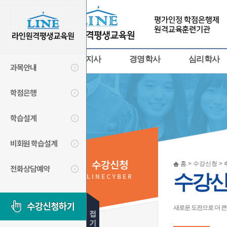
사회복지사
경영학사
심리학사
과목안내
학점은행
학습설계
비회원 학습설계
수강신청
홈 > 수강신청 >
전화상담예약
수강
LINECYBER
새로운 도전으로 더 