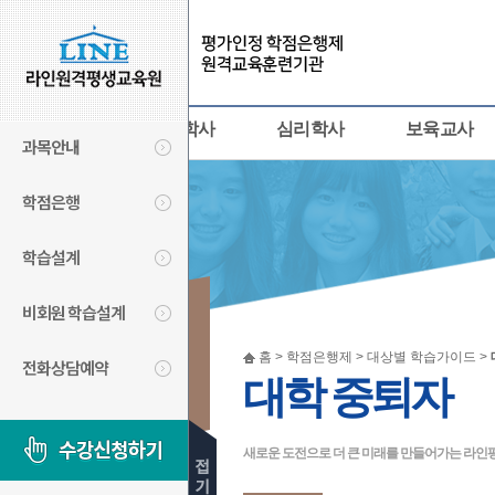
사회복지사
경영학사
심리학사
보육교사
과목안내
학점은행
학습설계
비회원 학습설계
학점은행제
홈 > 학점은행제 > 대상별 학습가이드 >
전화상담예약
대학 중퇴자
LINECYBER
새로운 도전으로 더 큰 미래를 만들어가는 라