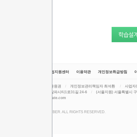
교육원소개
정보공시
취업지원센터
이용약관
개인정보취급방침
라인원격평생교육원
/
대표 윤원권
/
개인정보관리책임자 최석환
/
사업자등
주소 (본원) 대구광역시 수성구 알파시티1로31길 24-6
/
(서울지원) 서울특별시 구로
TEL
/
EMAIL csh78mm@nate.com
COPYRIGHT (C) 2017 LINE CYBER. ALL RIGHTS RESERVED.