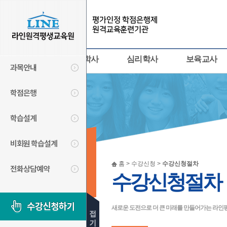
사회복지사
경영학사
심리학사
보육교사
과목안내
학점은행
학습설계
비회원 학습설계
수강신청
홈 > 수강신청 >
수강신청절차
전화상담예약
수강신청절차
LINECYBER
새로운 도전으로 더 큰 미래를 만들어가는 라