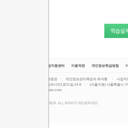
교육원소개
정보공시
취업지원센터
이용약관
개인정보취급방침
라인원격평생교육원
/
대표 윤원권
/
개인정보관리책임자 최석환
/
사업자등
주소 (본원) 대구광역시 수성구 알파시티1로31길 24-6
/
(서울지원) 서울특별시 구로
TEL
/
EMAIL csh78mm@nate.com
COPYRIGHT (C) 2017 LINE CYBER. ALL RIGHTS RESERVED.