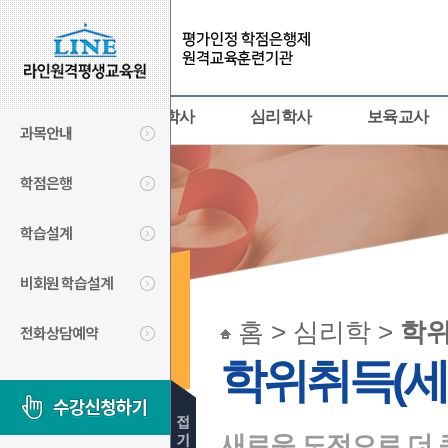
사회복지사
경영학사
심리학사
보육교사
과목안내
학점은행
학습설계
비회원 학습설계
심리학
홈 > 심리학 >
학위
전화상담예약
PSYCHOLOGY
학위취득(세
새로운 도전으로 더