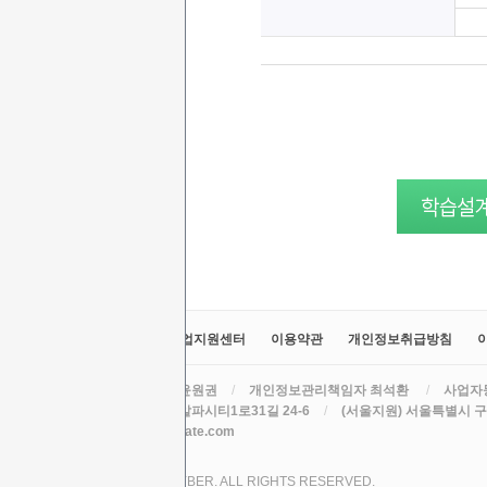
교육원소개
정보공시
취업지원센터
이용약관
개인정보취급방침
라인원격평생교육원
/
대표 윤원권
/
개인정보관리책임자 최석환
/
사업자등
주소 (본원) 대구광역시 수성구 알파시티1로31길 24-6
/
(서울지원) 서울특별시 구로
TEL
/
EMAIL csh78mm@nate.com
COPYRIGHT (C) 2017 LINE CYBER. ALL RIGHTS RESERVED.