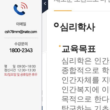
심리학이란
학위취득(세부과목)
심리학사
비전
수강신청
교육목표
심리학은 인간
종합적으로 학
무료 SMS
상담신청
인간자체를 지
이 름
연락처
-
-
인간복지에 이
상담문의
목적으로 한다
상담시간
탐구하는 기초