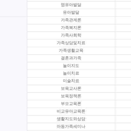
영유아발달
유아발달
가족관계론
가족복지론
가족사회학
가족상담및치료
가족생활교육
결혼과가족
놀이지도
놀이치료
미술치료
보육교사론
보육정책론
부모교육론
비교유아교육론
생활지도와상담
아동가족세미나