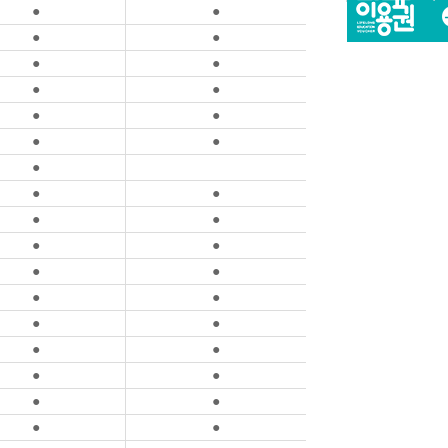
●
●
●
●
●
●
●
●
●
●
●
●
●
●
●
●
●
●
●
●
●
●
●
●
●
●
●
●
●
●
●
●
●