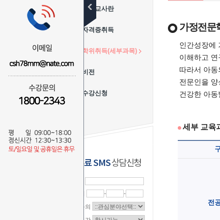
보육교사란
가정전문학사
자격증취득
인간성장에 
학위취득(세부과목)
이해하고 연
따라서 아동
비전
전문인을 양
수강신청
건강한 아동
세부 교육
무료 SMS
상담신청
이 름
연락처
-
-
전
상담문의