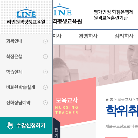
사회복지사
경영학사
심리학사
과목안내
학점은행
학습설계
비회원 학습설계
보육교사
홈 > 보육교사 >
전화상담예약
학위취
NURSING
TEACHER
새로운 도전으로 더 