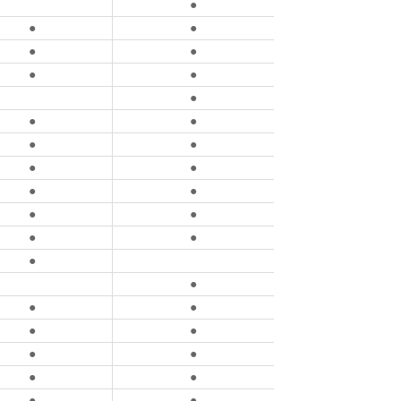
●
●
●
●
●
●
●
●
●
●
●
●
●
●
●
●
●
●
●
●
●
●
●
●
●
●
●
●
●
●
●
●