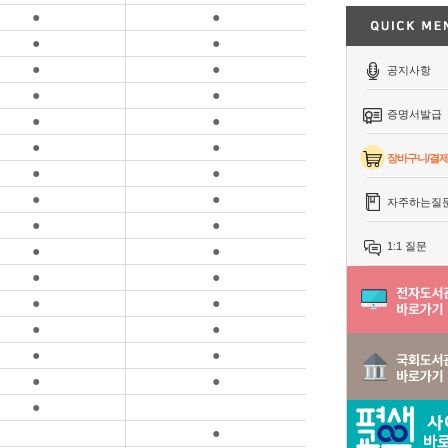
●
●
●
●
●
●
공지사항
●
●
증명서발급
●
●
●
●
장바구니/결
●
●
●
●
자주하는질
●
●
1:1 질문
●
●
●
●
●
●
●
●
●
●
●
●
●
●