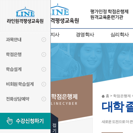
사회복지사
경영학사
심리학사
과목안내
학점은행
학습설계
비회원 학습설계
학점은행제
홈 > 학점은행제 
전화상담예약
대학 
LINECYBER
새로운 도전으로 더 