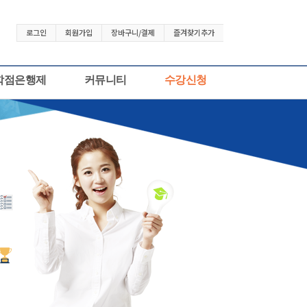
로그인
회원가입
장바구니/결제
즐겨찾기추가
학점은행제
커뮤니티
수강신청