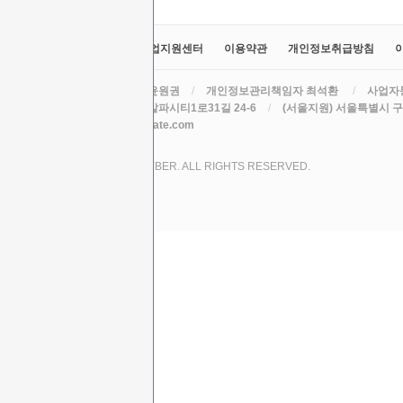
교육원소개
정보공시
취업지원센터
이용약관
개인정보취급방침
라인원격평생교육원
/
대표 윤원권
/
개인정보관리책임자 최석환
/
사업자등
주소 (본원) 대구광역시 수성구 알파시티1로31길 24-6
/
(서울지원) 서울특별시 구로
TEL
/
EMAIL csh78mm@nate.com
COPYRIGHT (C) 2017 LINE CYBER. ALL RIGHTS RESERVED.