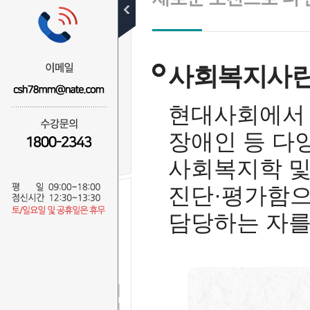
사회복지사란
자격증취득
사회복지사
학위취득(세부과목)
비전
현대사회에서 발
수강신청
장애인 등 다
사회복지학 및
진단·평가함으
담당하는 자를
무료 SMS
상담신청
이 름
연락처
-
-
상담문의