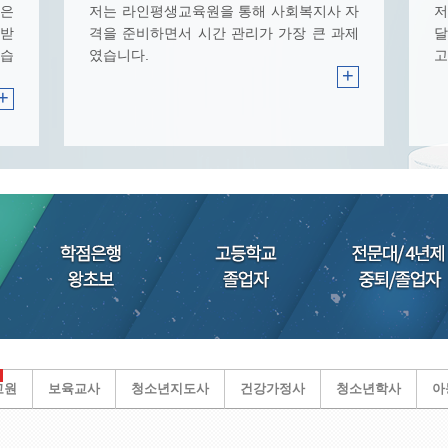
것은
저는 라인평생교육원을 통해 사회복지사 자
저
 받
격을 준비하면서 시간 관리가 가장 큰 과제
달
했습
였습니다.
고
+
+
교원
보육교사
청소년지도사
건강가정사
청소년학사
아