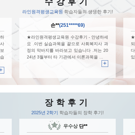
수강후기
라인원격평생교육원
학습자들의 생생한 후기!
손**
(251*****69)
작하
★라인원격평생교육원 수강후기 - 안녕하세
★
학사
요 .​이번 실습과목을 끝으로 사회복지사 과
되
아보
정의 막바지를 바라보고 있습니다 .​저는 20
다
었습
24년 3월부터 타 기관에서 이론과목을 …
있
+
+
장학후기
2025년 2학기
학습자들의 장학 후기!
우수상
단**