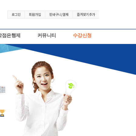
로그인
회원가입
장바구니/결제
즐겨찾기추가
학점은행제
커뮤니티
수강신청