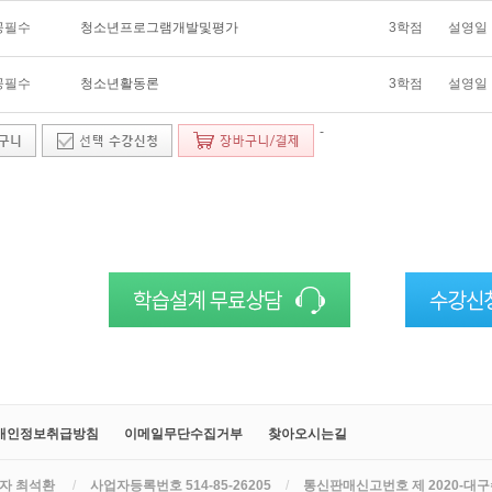
공필수
청소년프로그램개발및평가
3학점
설영일
공필수
청소년활동론
3학점
설영일
-
개인정보취급방침
이메일무단수집거부
찾아오시는길
자 최석환
/
사업자등록번호 514-85-26205
/
통신판매신고번호 제 2020-대구