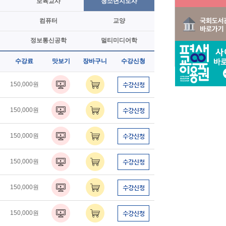
보육교사
청소년지도사
컴퓨터
교양
정보통신공학
멀티미디어학
수강료
맛보기
장바구니
수강신청
150,000원
150,000원
150,000원
150,000원
150,000원
150,000원