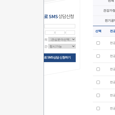
전체
건강가
무료 SMS
상담신청
전기공
이 름
선택
전
연락처
-
-
상담문의
전
상담시간
전
무료 SMS상담 신청하기
전
전
전
전