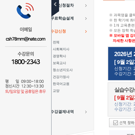
수강신청절차
※ 과목명을 클
무료학습설계
※ 한 학기에 최
※ 1개 교육훈련
※ 모든 장학 
수강신청
※ 모바일 앱 강
자세한 사항은 
전체
사회복지사
2026년
경영학사
[ 9월 2일
보육교사
신청기간: 20
청소년지도사
수강기간: 20
건강가정사
한국어교원
실습수강신
교양
[ 9월 2일
신청기간: 20
수강기간: 20
수강결제내역