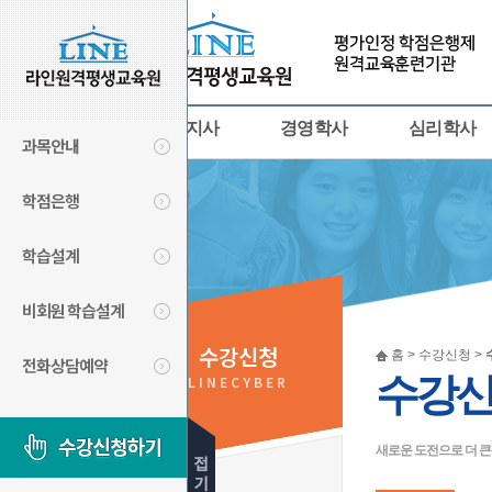
사회복지사
경영학사
심리학사
과목안내
학점은행
학습설계
비회원 학습설계
수강신청
홈 > 수강신청 >
전화상담예약
수강
LINECYBER
새로운 도전으로 더 