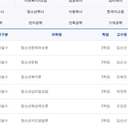
사회복지사2급
경영학사
심리학사
정사
청소년학사
아동학사
한국어교원
학
전자공학
건축공학
기계공학
공구분
과목명
학점
교수명
공필수
청소년문제와보호
3학점
임순선
공필수
청소년문화
3학점
임순선
공필수
청소년복지론
3학점
진혜전
공필수
청소년심리및상담
3학점
채연희
공필수
청소년육성제도론
3학점
조정운
공필수
청소년지도방법론
3학점
임순선