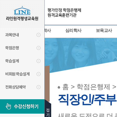
사회복지사
경영학사
심리학사
보육교사
과목안내
학점은행
학습설계
비회원 학습설계
학점은행제
홈 > 학점은행제 
전화상담예약
LINECYBER
직장인/주부
새로운 도전으로 더