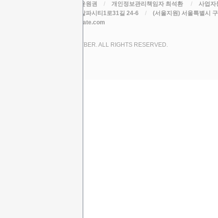
라인원격평생교육원
/
대표 윤원권
/
개인정보관리책임자 최석환
/
사업자등
주소 (본원) 대구광역시 수성구 알파시티1로31길 24-6
/
(서울지원) 서울특별시 구로
TEL
/
EMAIL csh78mm@nate.com
COPYRIGHT (C) 2017 LINE CYBER. ALL RIGHTS RESERVED.