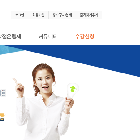
로그인
회원가입
장바구니/결제
즐겨찾기추가
학점은행제
커뮤니티
수강신청