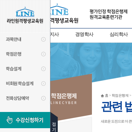
사회복지사
경영학사
심리학사
과목안내
학점은행
학습설계
비회원 학습설계
학점은행제
홈 > 학점은행제 >
전화상담예약
LINECYBER
관련 
새로운 도전으로 더 