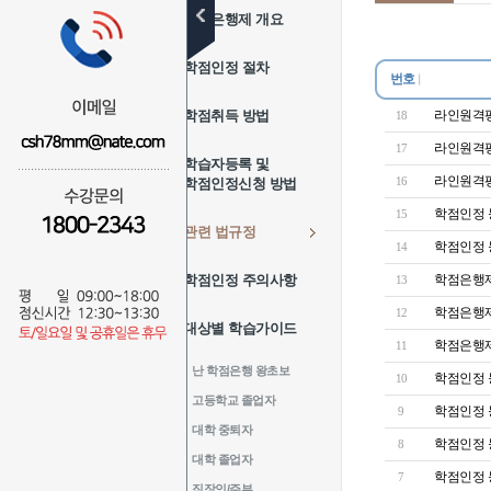
학점은행제 개요
학점인정 절차
번호
학점취득 방법
라인원격평생
18
라인원격평생
17
학습자등록 및
라인원격
16
학점인정신청 방법
학점인정 등에
15
관련 법규정
학점인정 등
14
학점인정 주의사항
학점은행제 
13
학점은행제 
12
대상별 학습가이드
학점은행제 
11
난 학점은행 왕초보
학점인정 
10
고등학교 졸업자
학점인정 
9
대학 중퇴자
학점인정 
8
대학 졸업자
학점인정 
7
직장인/주부