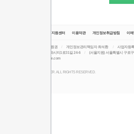
교육원소개
정보공시
취업지원센터
이용약관
개인정보취급방침
이메
라인원격평생교육원
/
대표 윤원권
/
개인정보관리책임자 최석환
/
사업자등록번호
주소 (본원) 대구광역시 수성구 알파시티1로31길 24-6
/
(서울지원) 서울특별시 구로구 
TEL
/
EMAIL csh78mm@nate.com
COPYRIGHT (C) 2017 LINE CYBER. ALL RIGHTS RESERVED.