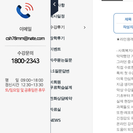
공지사항
학사일정
제목
수강후기
작성
장학후기
★라인원격
이벤트
- 사회복지
막막했던 기
자주묻는질문
그러던 중
직접 수료한
1:1질문답변
특히 첫 수
더욱 안심
비회원
지금 생각해
무료학습설계
막상 수강을
기초부터 차
전화상담예약
실제 현장
과목들도 
자료실
또한 레포트
긴장감도 
NEWS
온라인 강의
도움이 되