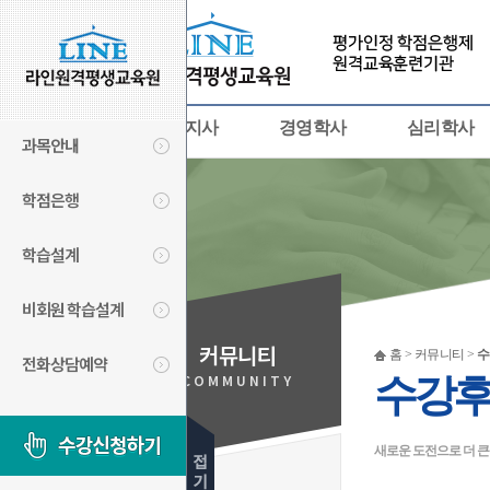
사회복지사
경영학사
심리학사
과목안내
학점은행
학습설계
비회원 학습설계
커뮤니티
홈 > 커뮤니티 >
수
전화상담예약
COMMUNITY
수강
새로운 도전으로 더 