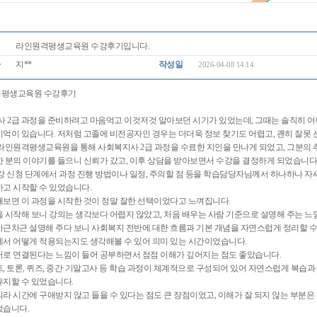
라인원격평생교육원 수강후기입니다.
자
지**
작성일
2026-04-08 14:14
평생교육원 수강후기
사 2급 과정을 준비하려고 마음먹고 이것저것 알아보던 시기가 있었는데, 그때는 솔직히 
억이 있습니다. 저처럼 고졸에 비전공자인 경우는 더더욱 정보 찾기도 어렵고, 괜히 잘못 
 라인원격평생교육원을 통해 사회복지사 2급 과정을 수료한 지인을 만나게 되었고, 그분의
 분의 이야기를 들으니 신뢰가 갔고, 이후 상담을 받아보면서 수강을 결정하게 되었습니다
강 신청 단계에서 과정 진행 방법이나 일정, 주의할 점 등을 학습담당자님께서 하나하나 
하고 시작할 수 있었습니다.
보면 이 과정을 시작한 것이 정말 잘한 선택이었다고 느껴집니다.
 시작해 보니 강의는 생각보다 어렵지 않았고, 처음 배우는 사람 기준으로 설명해 주는 
근차근 설명해 주다 보니 사회복지 전반에 대한 흐름과 기본 개념을 자연스럽게 정리할 수
에서 어떻게 적용되는지도 생각해볼 수 있어 의미 있는 시간이었습니다.
서로 연결된다는 느낌이 들어 공부하면서 점점 이해가 깊어지는 점도 좋았습니다.
, 토론, 퀴즈, 중간·기말고사 등 학습 과정이 체계적으로 구성되어 있어 자연스럽게 복습과
유지할 수 있었습니다.
라 시간에 구애받지 않고 들을 수 있다는 점도 큰 장점이었고, 이해가 잘 되지 않는 부분은
었습니다.