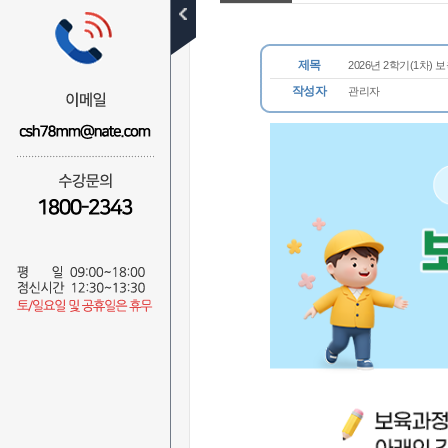
공지사항
학사일정
제목
2026년 2학기(1차)
수강후기
작성자
관리자
장학후기
이벤트
자주묻는질문
1:1질문답변
비회원
무료학습설계
전화상담예약
자료실
NEWS