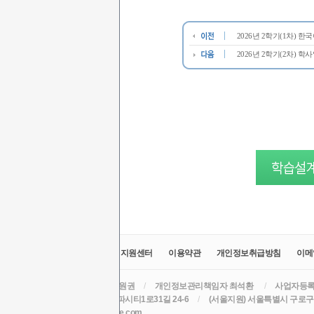
2026년 2학기(1차) 
2026년 2학기(2차) 학
교육원소개
정보공시
취업지원센터
이용약관
개인정보취급방침
이메
라인원격평생교육원
/
대표 윤원권
/
개인정보관리책임자 최석환
/
사업자등록번호
주소 (본원) 대구광역시 수성구 알파시티1로31길 24-6
/
(서울지원) 서울특별시 구로구 
TEL
/
EMAIL csh78mm@nate.com