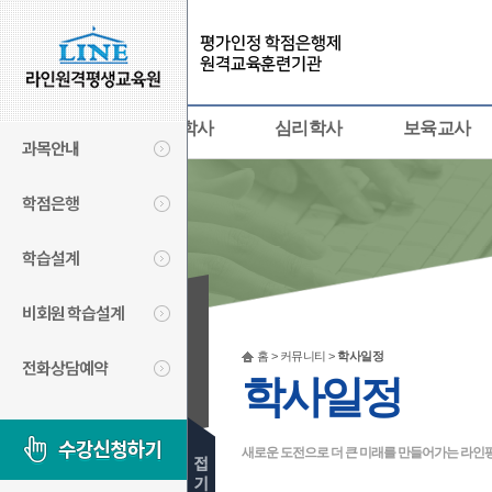
사회복지사
경영학사
심리학사
보육교사
과목안내
학점은행
학습설계
비회원 학습설계
커뮤니티
홈 > 커뮤니티 >
학사일정
전화상담예약
COMMUNITY
학사일정
새로운 도전으로 더 큰 미래를 만들어가는 라