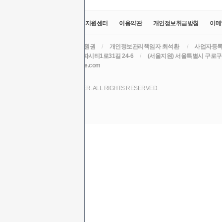
교육원소개
정보공시
취업지원센터
이용약관
개인정보취급방침
이메
라인원격평생교육원
/
대표 윤원권
/
개인정보관리책임자 최석환
/
사업자등록번호
주소 (본원) 대구광역시 수성구 알파시티1로31길 24-6
/
(서울지원) 서울특별시 구로구 
TEL
/
EMAIL csh78mm@nate.com
COPYRIGHT (C) 2017 LINE CYBER. ALL RIGHTS RESERVED.