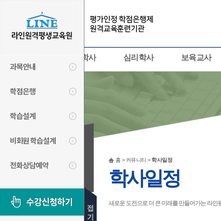
사회복지사
경영학사
심리학사
보육교사
과목안내
학점은행
학습설계
비회원 학습설계
커뮤니티
홈 > 커뮤니티 >
학사일정
전화상담예약
COMMUNITY
학사일정
새로운 도전으로 더 큰 미래를 만들어가는 라