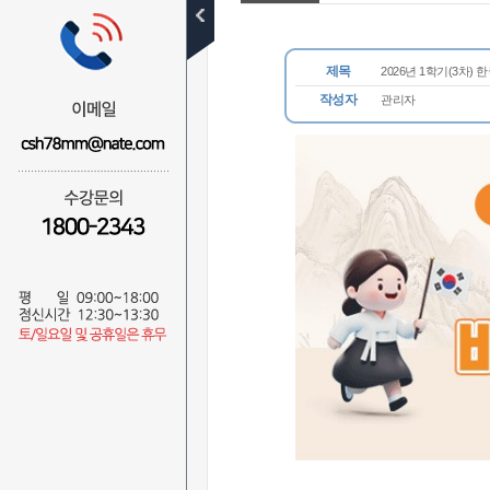
공지사항
학사일정
제목
2026년 1학기(3차)
수강후기
작성자
관리자
장학후기
이벤트
자주묻는질문
1:1질문답변
비회원
무료학습설계
전화상담예약
자료실
NEWS