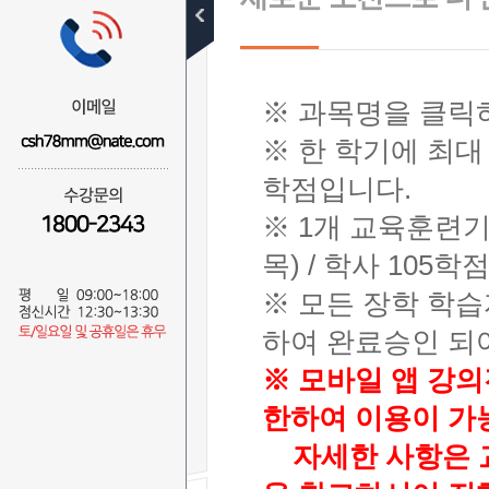
수강신청절차
무료학습설계
※ 과목명을 클릭
수강신청
※ 한 학기에 최대
전체
사회복지사
학점입니다.
경영학사
※ 1개 교육훈련기
보육교사
청소년지도사
목) / 학사 105
건강가정사
※ 모든 장학 학
한국어교원
교양
하여 완료승인 되
※ 모바일 앱 강의
수강결제내역
한하여 이용이 가
자세한 사항은 교