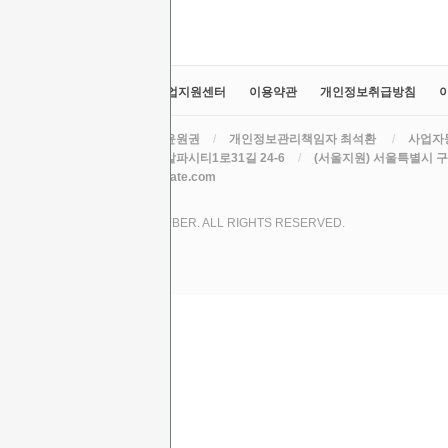
교육원소개
정보공시
취업지원센터
이용약관
개인정보취급방침
라인원격평생교육원
/
대표 윤원권
/
개인정보관리책임자 최석환
/
사업자등
주소 (본원) 대구광역시 수성구 알파시티1로31길 24-6
/
(서울지원) 서울특별시 구로
TEL
/
EMAIL csh78mm@nate.com
COPYRIGHT (C) 2017 LINE CYBER. ALL RIGHTS RESERVED.