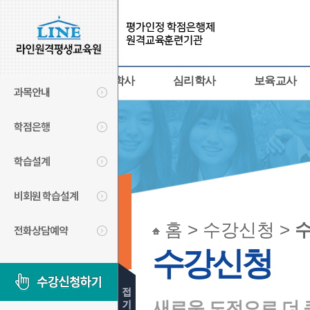
사회복지사
경영학사
심리학사
보육교사
과목안내
학점은행
학습설계
비회원 학습설계
수강신청
홈 > 수강신청 >
전화상담예약
LINECYBER
수강신청
새로운 도전으로 더