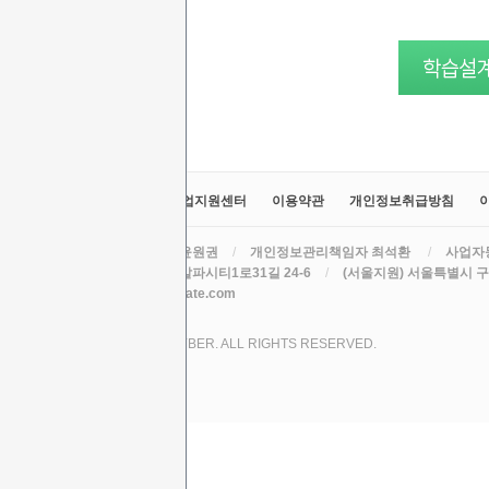
교육원소개
정보공시
취업지원센터
이용약관
개인정보취급방침
라인원격평생교육원
/
대표 윤원권
/
개인정보관리책임자 최석환
/
사업자등
주소 (본원) 대구광역시 수성구 알파시티1로31길 24-6
/
(서울지원) 서울특별시 구로
TEL
/
EMAIL csh78mm@nate.com
COPYRIGHT (C) 2017 LINE CYBER. ALL RIGHTS RESERVED.