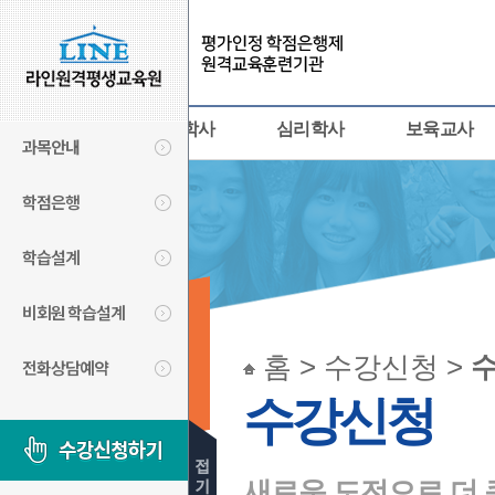
사회복지사
경영학사
심리학사
보육교사
과목안내
학점은행
학습설계
비회원 학습설계
수강신청
홈 > 수강신청 >
전화상담예약
LINECYBER
수강신청
새로운 도전으로 더