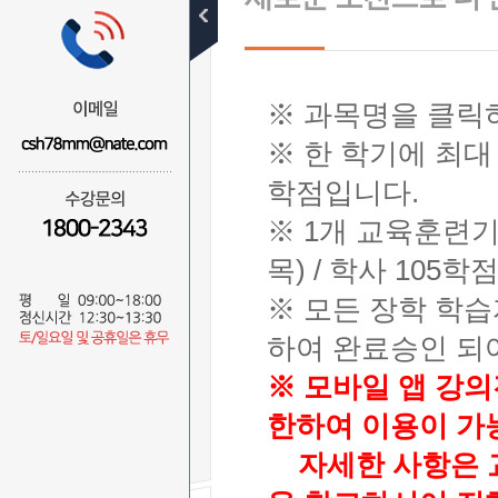
수강신청절차
무료학습설계
※ 과목명을 클릭
수강신청
※ 한 학기에 최대
전체
사회복지사
학점입니다.
경영학사
※ 1개 교육훈련기
보육교사
청소년지도사
목) / 학사 105
건강가정사
※ 모든 장학 학
한국어교원
교양
하여 완료승인 되
※ 모바일 앱 강의
수강결제내역
한하여 이용이 가
자세한 사항은 교