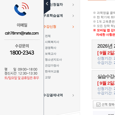
수강신청절차
※ 과목명을 클
무료학습설계
※ 한 학기에 최
※ 1개 교육훈련
※ 모든 장학 
수강신청
※ 모바일 앱 강
자세한 사항은 
전체
사회복지사
2026년
경영학사
[ 9월 2일
보육교사
신청기간: 20
청소년지도사
수강기간: 20
건강가정사
한국어교원
실습수강신
교양
[ 9월 2일
신청기간: 20
수강기간: 20
수강결제내역