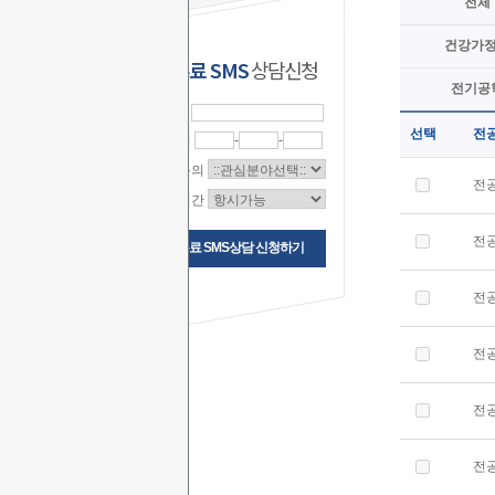
전체
건강가
무료 SMS
상담신청
전기공
이 름
선택
전
연락처
-
-
상담문의
전
상담시간
전
무료 SMS상담 신청하기
전
전
전
전