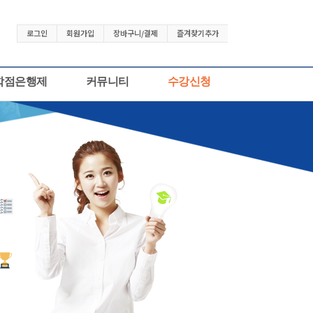
로그인
회원가입
장바구니/결제
즐겨찾기추가
학점은행제
커뮤니티
수강신청