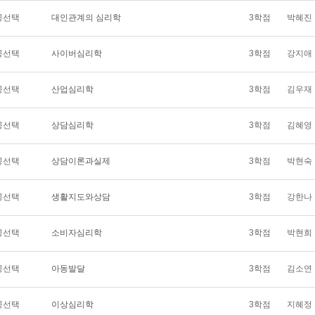
공선택
대인관계의 심리학
3학점
박혜진
공선택
사이버심리학
3학점
강지애
공선택
산업심리학
3학점
김우재
공선택
상담심리학
3학점
김혜영
공선택
상담이론과실제
3학점
박현숙
공선택
생활지도와상담
3학점
강한나
공선택
소비자심리학
3학점
박현희
공선택
아동발달
3학점
김소연
공선택
이상심리학
3학점
지혜정