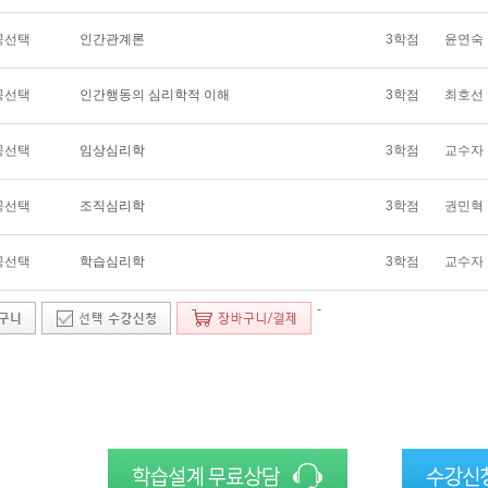
공선택
인간관계론
3학점
윤연숙
공선택
인간행동의 심리학적 이해
3학점
최호선
공선택
임상심리학
3학점
교수자
공선택
조직심리학
3학점
권민혁
공선택
학습심리학
3학점
교수자
-