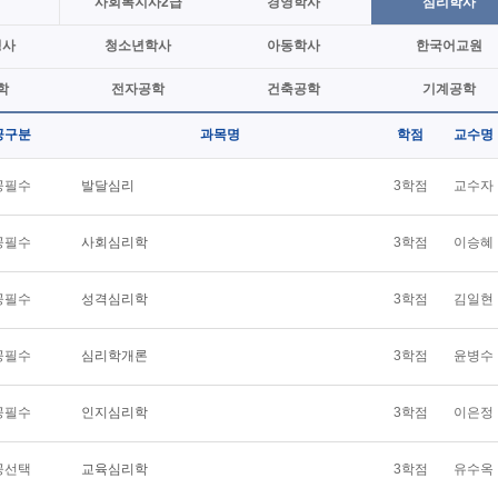
사회복지사2급
경영학사
심리학사
정사
청소년학사
아동학사
한국어교원
학
전자공학
건축공학
기계공학
공구분
과목명
학점
교수명
공필수
발달심리
3학점
교수자
공필수
사회심리학
3학점
이승혜
공필수
성격심리학
3학점
김일현
공필수
심리학개론
3학점
윤병수
공필수
인지심리학
3학점
이은정
공선택
교육심리학
3학점
유수옥