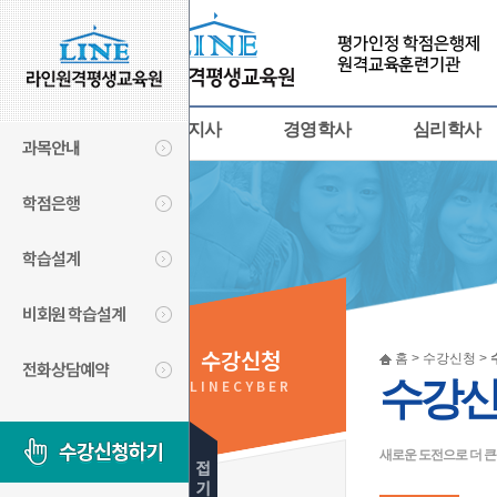
사회복지사
경영학사
심리학사
과목안내
학점은행
학습설계
비회원 학습설계
수강신청
홈 > 수강신청 >
전화상담예약
수강
LINECYBER
새로운 도전으로 더 